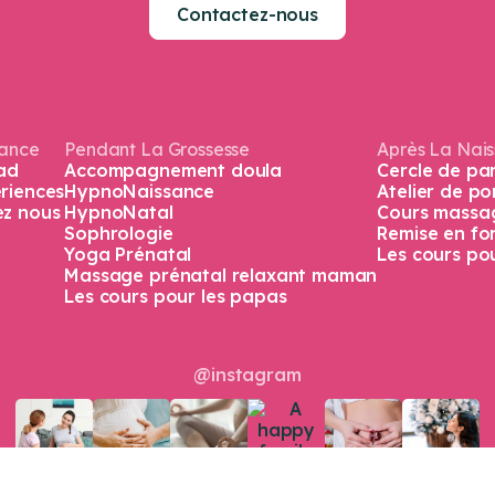
Contactez-nous
sance
Pendant La Grossesse
Après La Nai
ad
Accompagnement doula
Cercle de pa
riences​
HypnoNaissance
Atelier de p
ez nous
HypnoNatal
Cours massa
Sophrologie
Remise en f
Yoga Prénatal
Les cours po
Massage prénatal relaxant maman
Les cours pour les papas
@instagram