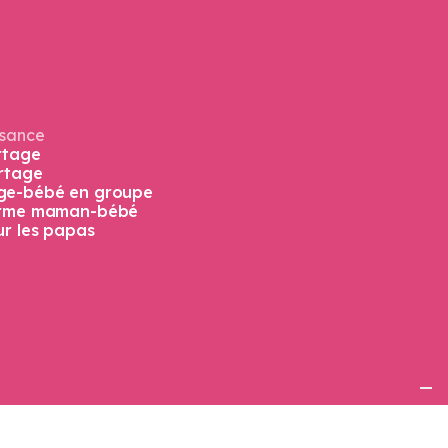
ssance
rtage
ortage
ge-bébé en groupe
orme maman-bébé
ur les papas